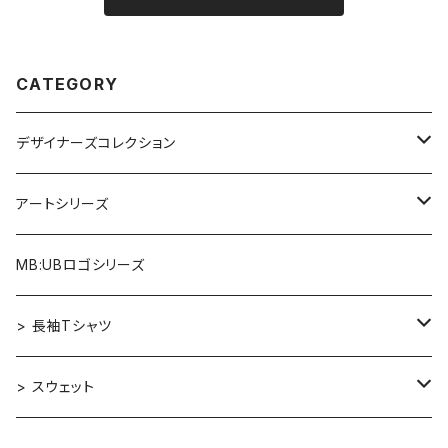
CATEGORY
デザイナーズコレクション
アルファベット×ヒヒ
アートシリーズ
アルファベット×マウス
Re:Mix
MB:UBロゴシリーズ
アルファベット×フクロウ
ゴッホ
> 長袖Tシャツ
アルファベット×トラ
カンディンスキー［Improvisation］
デザイナーズコレクション
> スウェット
アルファベット×ヒヒ
Aether
エルマー［ニューヨーク］
アートシリーズ
MB:UBロゴシリーズ