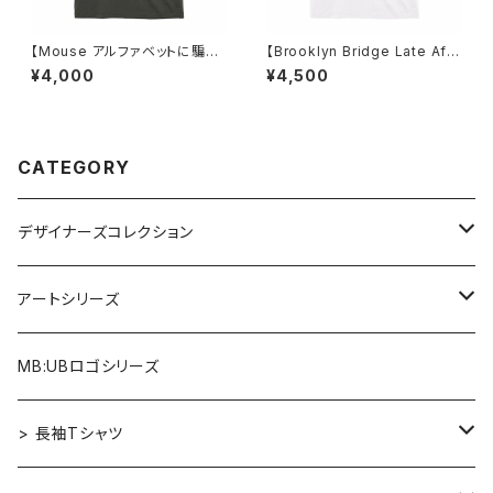
【Mouse アルファベットに騙さ
【Brooklyn Bridge Late Afte
れたネズミ】Tシャツ ヘイジーブ
rnoon(1916)】Tシャツ ホワイト
¥4,000
¥4,500
ラック ユニセックス
ユニセックス
CATEGORY
デザイナーズコレクション
アルファベット×ヒヒ
アートシリーズ
アルファベット×マウス
Re:Mix
MB:UBロゴシリーズ
アルファベット×フクロウ
ゴッホ
> 長袖Tシャツ