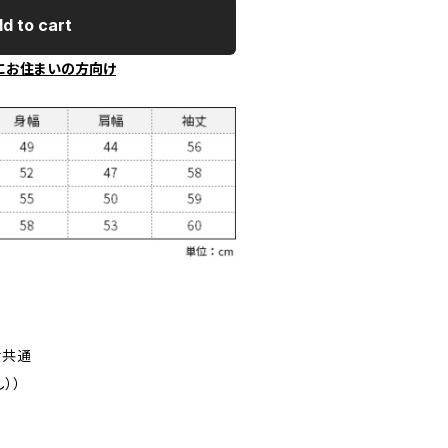
d to cart
にお住まいの方向け
女共通
））