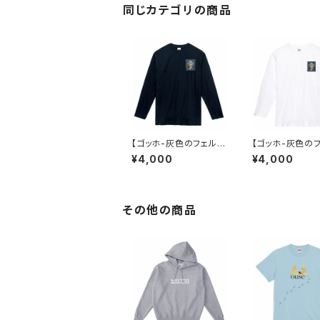
同じカテゴリの商品
【ゴッホ-灰色のフェルト
【ゴッホ-灰色の
帽をかぶった自画像】ロ
帽をかぶった自画
¥4,000
¥4,000
ンT ネイビー ユニセッ
ンT ホワイト ユ
クス
クス
その他の商品