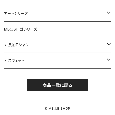
アルファベット×ヒヒ
アートシリーズ
アルファベット×マウス
Re:Mix
MB:UBロゴシリーズ
アルファベット×フクロウ
ゴッホ
> 長袖Tシャツ
アルファベット×トラ
カンディンスキー［Improvisation］
デザイナーズコレクション
> スウェット
アルファベット×ヒヒ
Aether
エルマー［ニューヨーク］
アートシリーズ
MB:UBロゴシリーズ
商品一覧に戻る
アルファベット×マウス
Re:Mix
Evil Cat
小川一眞［花の静物写真］
MB:UBロゴシリーズ
アートシリーズ
アルファベット×フクロウ
ゴッホ
Re:Mix
Wing of Null
製図家のためのアルファベット
デザイナーズコレクション
© MB:UB SHOP