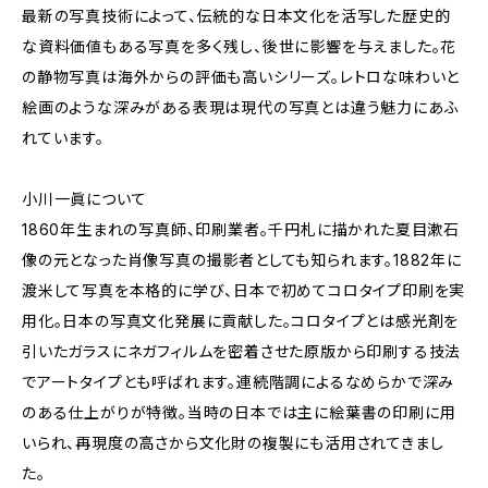
最新の写真技術によって、伝統的な日本文化を活写した歴史的
な資料価値もある写真を多く残し、後世に影響を与えました。花
の静物写真は海外からの評価も高いシリーズ。レトロな味わいと
絵画のような深みがある表現は現代の写真とは違う魅力にあふ
れています。
小川一眞について
1860年生まれの写真師、印刷業者。千円札に描かれた夏目漱石
像の元となった肖像写真の撮影者としても知られます。1882年に
渡米して写真を本格的に学び、日本で初めてコロタイプ印刷を実
用化。日本の写真文化発展に貢献した。コロタイプとは感光剤を
引いたガラスにネガフィルムを密着させた原版から印刷する技法
でアートタイプとも呼ばれます。連続階調によるなめらかで深み
のある仕上がりが特徴。当時の日本では主に絵葉書の印刷に用
いられ、再現度の高さから文化財の複製にも活用されてきまし
た。