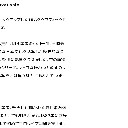
available
ピックアップした作品をグラフィックT
ズ。
真師、印刷業者の小川一眞。当時最
的な日本文化を活写した歴史的な資
、後世に影響を与えました。花の静物
シリーズ。レトロな味わいと絵画のよ
の写真とは違う魅力にあふれていま
印刷業者。千円札に描かれた夏目漱石像
としても知られます。1882年に渡米
本で初めてコロタイプ印刷を実用化。