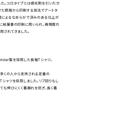
た。コロタイプとは感光剤を引いたガ
せた原版から印刷する技法でアートタ
調によるなめらかで深みのある仕上が
に絵葉書の印刷に用いられ、再現度の
用されてきました。
tstar製を採用した長袖Tシャツ。
多くの人から支持される定番の
ト長袖Tシャツを採用しました。リブ回りもし
しても伸びにくく着崩れを防ぎ、長く着