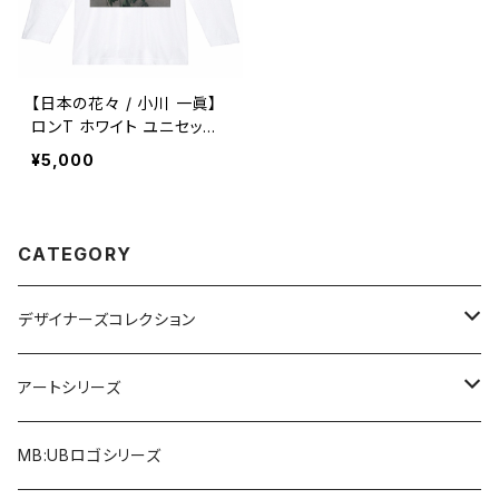
【日本の花々 / 小川 一眞】
ロンT ホワイト ユニセック
ス
¥5,000
CATEGORY
デザイナーズコレクション
アルファベット×ヒヒ
アートシリーズ
アルファベット×マウス
Re:Mix
MB:UBロゴシリーズ