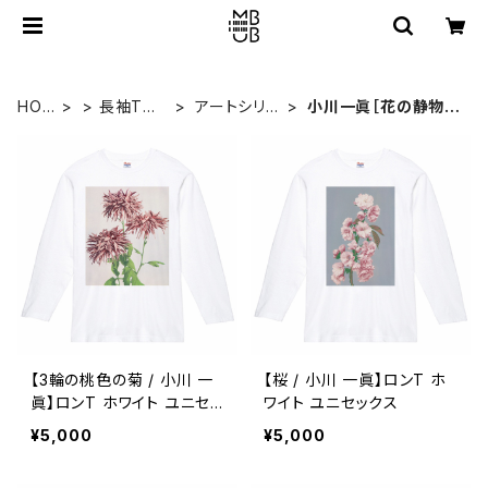
HOM
> 長袖Tシ
アートシリ
小川一眞［花の静物写
E
ャツ
ーズ
真］
【3輪の桃色の菊 / 小川 一
【桜 / 小川 一眞】ロンT ホ
眞】ロンT ホワイト ユニセッ
ワイト ユニセックス
クス
¥5,000
¥5,000