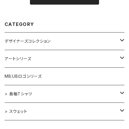
CATEGORY
デザイナーズコレクション
アルファベット×ヒヒ
アートシリーズ
アルファベット×マウス
Re:Mix
MB:UBロゴシリーズ
アルファベット×フクロウ
ゴッホ
> 長袖Tシャツ
アルファベット×トラ
カンディンスキー［Improvisation］
デザイナーズコレクション
> スウェット
アルファベット×ヒヒ
Aether
エルマー［ニューヨーク］
アートシリーズ
MB:UBロゴシリーズ