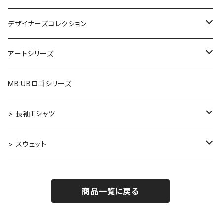
デザイナーズコレクション
アルファベット×ヒヒ
アートシリーズ
アルファベット×マウス
Re:Mix
MB:UBロゴシリーズ
アルファベット×フクロウ
ゴッホ
> 長袖Tシャツ
アルファベット×トラ
カンディンスキー［Improvisation］
デザイナーズコレクション
> スウェット
アルファベット×ヒヒ
Aether
エルマー［ニューヨーク］
アートシリーズ
MB:UBロゴシリーズ
商品一覧に戻る
アルファベット×マウス
Re:Mix
Evil Cat
小川一眞［花の静物写真］
MB:UBロゴシリーズ
アートシリーズ