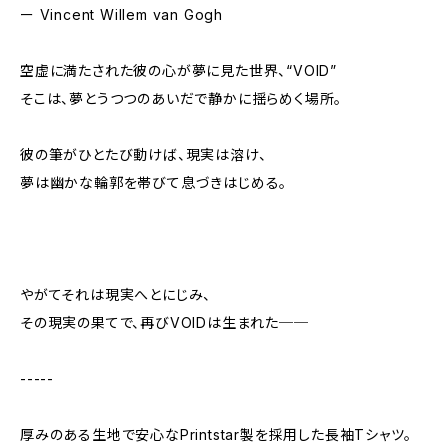
ー Vincent Willem van Gogh
空虚に満たされた彼の心が夢に見た世界、“VOID”
そこは、夢とうつつのあいだで静かに揺らめく場所。
彼の筆がひとたび動けば、現実は溶け、
夢は幽かな輪郭を帯びて息づきはじめる。
やがてそれは現実へとにじみ、
その現実の果てで、再びVOIDは生まれた──
-----
厚みのある生地で安心なPrintstar製を採用した長袖Tシャツ。