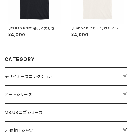
【Italian Print 格式と美しさを
【Baboon ヒヒに化けたアルフ
そなえたフォント】Tシャツ ブラッ
ァベット】Tシャツ バニラホワイ
¥4,000
¥4,000
ク ユニセックス
ト ユニセックス
CATEGORY
デザイナーズコレクション
アルファベット×ヒヒ
アートシリーズ
アルファベット×マウス
Re:Mix
MB:UBロゴシリーズ
アルファベット×フクロウ
ゴッホ
> 長袖Tシャツ