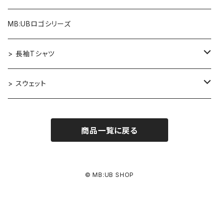
アルファベット×マウス
Re:Mix
MB:UBロゴシリーズ
アルファベット×フクロウ
ゴッホ
> 長袖Tシャツ
アルファベット×トラ
カンディンスキー［Improvisation］
デザイナーズコレクション
> スウェット
アルファベット×ヒヒ
Aether
エルマー［ニューヨーク］
アートシリーズ
MB:UBロゴシリーズ
商品一覧に戻る
アルファベット×マウス
Re:Mix
Evil Cat
小川一眞［花の静物写真］
MB:UBロゴシリーズ
アートシリーズ
アルファベット×フクロウ
ゴッホ
Re:Mix
Wing of Null
製図家のためのアルファベット
デザイナーズコレクション
© MB:UB SHOP
アルファベット×トラ
カンディンスキー［Improvisation］
珈琲と煙草
羽ばたく鳥