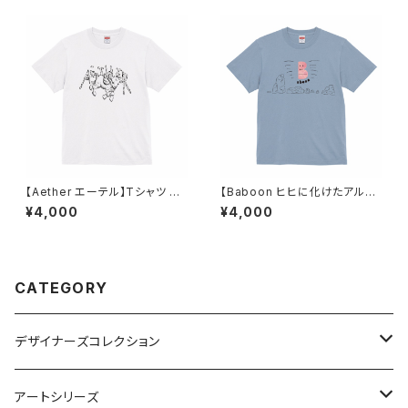
【Aether エーテル】Tシャツ ホ
【Baboon ヒヒに化けたアルフ
ワイト ユニセックス
ァベット】Tシャツ アシッドブル
¥4,000
¥4,000
ー ユニセックス
CATEGORY
デザイナーズコレクション
アルファベット×ヒヒ
アートシリーズ