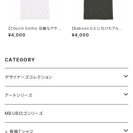
【Church Gothic 荘厳なデザイ
【Baboon ヒヒに化けたアルフ
ンのフォント】Tシャツ ホワイト
ァベット】 Tシャツ ヘイジーブラ
¥4,000
¥4,000
ユニセックス
ック ユニセックス
CATEGORY
デザイナーズコレクション
アルファベット×ヒヒ
アートシリーズ
アルファベット×マウス
Re:Mix
MB:UBロゴシリーズ
アルファベット×フクロウ
ゴッホ
> 長袖Tシャツ